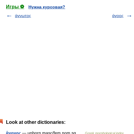
Игры ⚽
Нужна курсовая?
άγνωτος
άγοος
Look at other dictionaries:
ἄγονος
— unborn masc/fem nom sg …
Greek morphological index