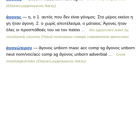
(Ελληνική μορφολογικούς δείκτες)
άγονος
— η, ο 1. αυτός που δεν είναι γόνιμος: Στο μέρος εκείνο η
γη ήταν άγονη. 2. ο χωρίς αποτέλεσμα, ο μάταιος: Άγονες ήταν
όλες οι προσπάθειές του να τον πείσει …
Νέο ερμηνευτικό λεξικό της
νεοελληνικής γλώσσας (Новый толковании словарь современного греческого)
ἀγονώτερον
— ἄγονος unborn masc acc comp sg ἄγονος unborn
neut nom/voc/acc comp sg ἄγονος unborn adverbial …
Greek
morphological index (Ελληνική μορφολογικούς δείκτες)