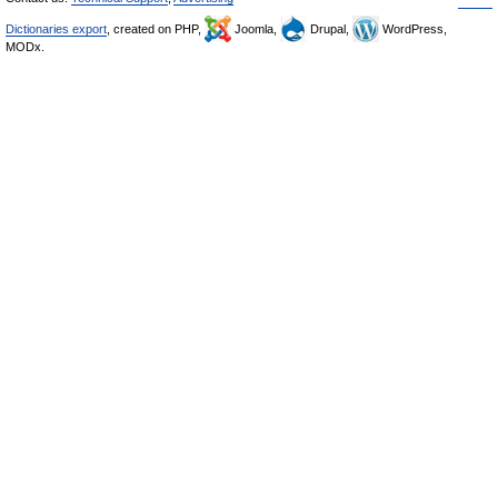
Dictionaries export
, created on PHP,
Joomla,
Drupal,
WordPress,
MODx.