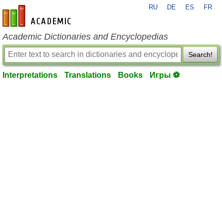
RU
DE
ES
FR
en-academic.com
Academic Dictionaries and Encyclopedias
Search!
Interpretations
Translations
Books
Игры ⚽