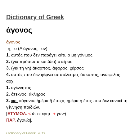
Dictionary of Greek
άγονος
άγονος
-η, -ο (Α ἄγονος, -ον)
1.
αυτός που δεν παράγει κάτι, ο μη γόνιμος
2.
(για πρόσωπα και ζώα) στείρος
3.
(για τη γη) άκαρπος, άφορος, χέρσος
4.
αυτός που δεν φέρνει αποτέλεσμα, άσκοπος, ανώφελος
αρχ.
1.
αγέννητος
2.
άτεκνος, άκληρος
3.
φρ.
«ἄγονος ἡμέρα ἢ ἔτος», ημέρα ή έτος που δεν ευνοεί τη
γέννηση παιδιών.
[
ΕΤΥΜΟΛ.
<
ἀ
- στερητ.
+
γονή
.
ΠΑΡ.
ἀγονία
].
Dictionary of Greek
.
2013
.